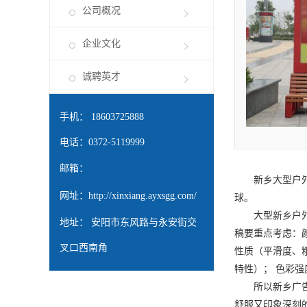
公司概况
企业文化
诚聘英才
手机： 18603725888
电话：0372-5119999
邮箱：
新乡大型户
网址：
http://xinxiang.ayxsgg.com/
球。
大型
新乡户
地址： 安阳市东风路与永安街交
稿要重点考虑：
叉口西南角
性质（平滑度、
特性）； 色彩
所以
新乡广
舒服又印象深刻