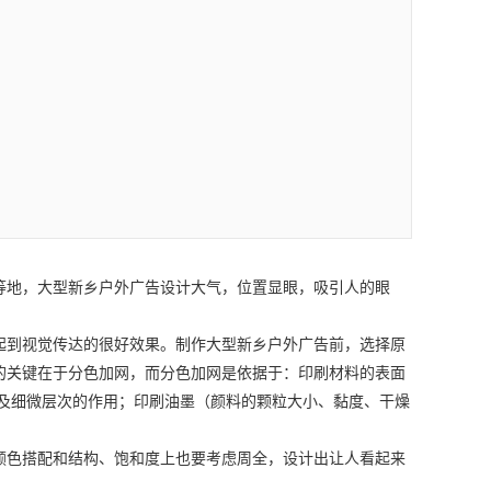
等地，大型
新乡户外广告设计
大气，位置显眼，吸引人的眼
起到视觉传达的很好效果。制作大型
新乡户外广告
前，选择原
的关键在于分色加网，而分色加网是依据于：印刷材料的表面
围及细微层次的作用；印刷油墨（颜料的颗粒大小、黏度、干燥
颜色搭配和结构、饱和度上也要考虑周全，设计出让人看起来